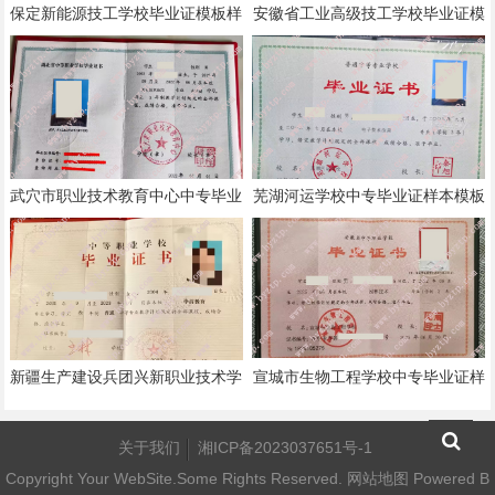
保定新能源技工学校毕业证模板样
安徽省工业高级技工学校毕业证模
本
板样本
武穴市职业技术教育中心中专毕业
芜湖河运学校中专毕业证样本模板
证样本模板
新疆生产建设兵团兴新职业技术学
宣城市生物工程学校中专毕业证样
院中专毕业证样本模板
本模板
关于我们
湘ICP备2023037651号-1
Copyright Your WebSite.Some Rights Reserved.
网站地图
Powered B