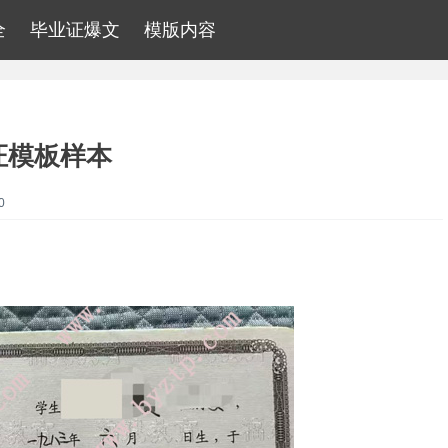
全
毕业证爆文
模版内容
证模板样本
0