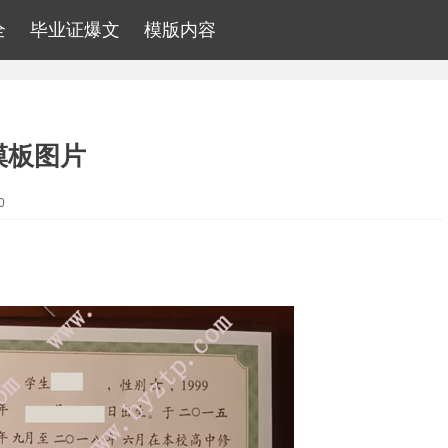
全
毕业证爆文
模版内容
模板图片
0