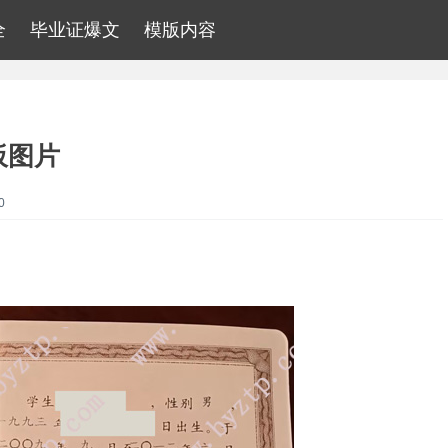
全
毕业证爆文
模版内容
板图片
0