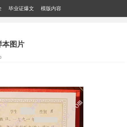
全
毕业证爆文
模版内容
样本图片
0