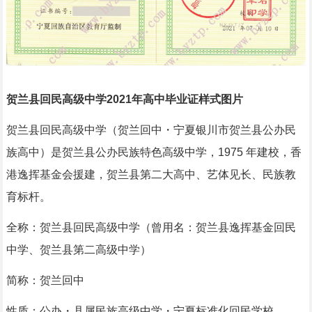
贺兰县回民高级中学2021年高中毕业证样式图片
贺兰县回民高级中学（贺兰回中・宁夏银川市贺兰县公办民
族高中）是贺兰县公办民族特色高级中学，1975 年建校，香
港逸挥基金会援建，贺兰县第二大高中、艺体见长、民族教
育标杆。
全称：贺兰县回民高级中学（曾用名：贺兰县逸挥基金回民
中学、贺兰县第二高级中学）
简称：贺兰回中
性质：公办・县属民族高级中学・宁夏标准化回民学校