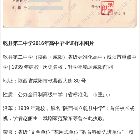
乾县第二中学2016年高中毕业证样本图片
乾县第二中学（陕西・咸阳）省级标准化高中 / 咸阳市重点中
学 | 1939 年建校 | 历史名校，升学率稳居咸阳前列
地址：陕西省咸阳市乾县西大街 80 号
性质：公办全日制高级中学（省标准化、市重点）
沿革：1939 年建校，原名 “陕西省立乾县中学”；首任校长杨
帆，学者赵俪生、戏剧家范紫东等曾在此执教。
荣誉：省级 “文明单位”“花园式单位”“教育科研先进单位”，咸