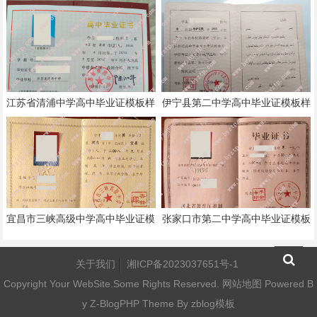
本
模板样本
江苏省清浦中学高中毕业证模板样
伊宁县第二中学高中毕业证模板样
本
本
宜昌市三峡高级中学高中毕业证模
张家口市第二中学高中毕业证模板
板样本
样本
关于我们
湘ICP备2023037651号-1
Copyright Your WebSite.Some Rights Reserved.
网站地图
Powered B
y
Z-BlogPHP
Theme By
zblog模板