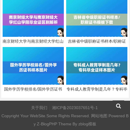
南京财经大学与南京财经大学红山
吉林省中级职称证书样本/职称证
学院毕业证区别解析
书模板下载
国外学历学校排名/国外学历证书
专科成人教育学制是几年？专科毕
样本图片
业证样本图片
关于我们
湘ICP备2023037651号-1
Copyright Your WebSite.Some Rights Reserved.
网站地图
Powered B
y
Z-BlogPHP
Theme By
zblog模板