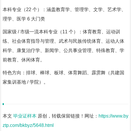
本科专业（22 个）：涵盖教育学、管理学、文学、艺术学、
理学、医学 6 大门类
国家级 / 市级一流本科专业（11 个）：体育教育、运动训
练、社会体育指导与管理、武术与民族传统体育、运动人体
科学、康复治疗学、新闻学、公共事业管理、特殊教育、学
前教育、休闲体育。
特色方向：排球、棒球、板球、体育舞蹈、霹雳舞（共建国
家集训基地 / 学院）。
本文
毕业证样本
原创，转载保留链接！网址：
https://www.by
ztp.com/bkbyz/5648.html