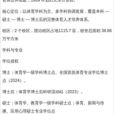
育系合并组建；1969 年划归天津市管辖。
核心定位：以体育学科为主、多学科协调发展，覆盖本科 —
硕士 — 博士 — 博士后的完整体育人才培养体系。
校区：2 个校区，团泊校区占地1115.7 亩，校舍总面积 38.86
万平方米
学科与专业
学位授权
博士：体育学一级学科博士点、全国首批体育专业学位博士
点（2024）。
博士后：体育学博士后科研流动站（2023）。
硕士：体育学、教育学一级学科硕士点；体育、新闻与传
播、应用心理硕士专业学位点