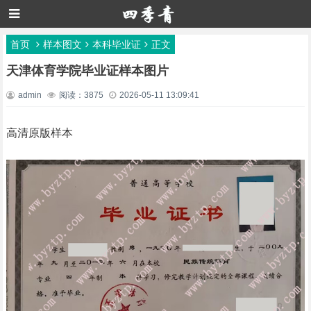
首页
样本图文
本科毕业证
正文
天津体育学院毕业证样本图片
admin
阅读：3875
2026-05-11 13:09:41
高清原版样本