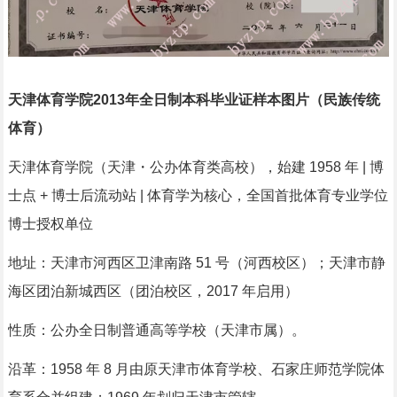
天津体育学院2013年全日制本科毕业证样本图片（民族传统
体育）
天津体育学院（天津・公办体育类高校），始建 1958 年 | 博
士点 + 博士后流动站 | 体育学为核心，全国首批体育专业学位
博士授权单位
地址：天津市河西区卫津南路 51 号（河西校区）；天津市静
海区团泊新城西区（团泊校区，2017 年启用）
性质：公办全日制普通高等学校（天津市属）。
沿革：1958 年 8 月由原天津市体育学校、石家庄师范学院体