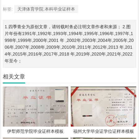
标签:
天津体育学院.本科毕业证样本
1.四季青全为原创文章，请转载时务必注明文章作者和来源； 2.图
片年份有1991年,1992年,1993年,1994年,1995年,1996年,1997年,1
998年,1999年,2000年,2001 年 ,2002年,2003年,2004年,2005年,20
06年,2007年,2008年,2009年,2010年,2011年,2012年,2013 年,201
4年,2015年,2016年,2017年,2018 年,2019年,2020年,2021年,2022
年至今；
相关文章
伊犁师范学院毕业证样本模板
福州大学毕业证学位证样本模板