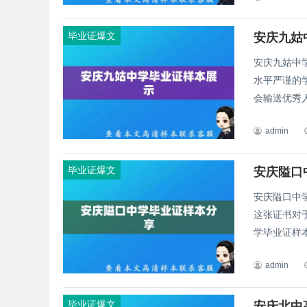
毕业证爆文
安庆九姑
安庆九姑中
水平严谨的
会输送优秀人
admin
毕业证爆文
安庆隘口
安庆隘口中
这张证书对
学毕业证样本
admin
毕业证爆文