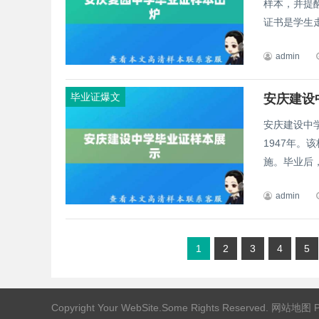
样本，并提
证书是学生走
admin
毕业证爆文
安庆建设
安庆建设中
1947年
施。毕业后，
admin
1
2
3
4
5
Copyright Your WebSite.Some Rights Reserved.
网站地图
P