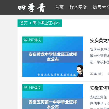
首页
样本图文
编号大
首页
高中毕业证样本
毕业证爆文
安庆黄龙
安庆黄龙中
该毕业证样
证，学校特别
admin
毕业证爆文
安徽五河
安徽五河第
厚的中学，学